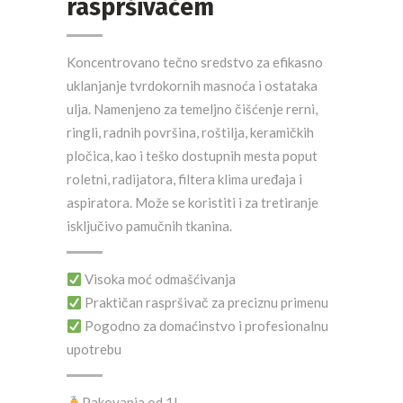
raspršivačem
Koncentrovano tečno sredstvo za efikasno
uklanjanje tvrdokornih masnoća i ostataka
ulja. Namenjeno za temeljno čišćenje rerni,
ringli, radnih površina, roštilja, keramičkih
pločica, kao i teško dostupnih mesta poput
roletni, radijatora, filtera klima uređaja i
aspiratora. Može se koristiti i za tretiranje
isključivo pamučnih tkanina.
Visoka moć odmašćivanja
Praktičan raspršivač za preciznu primenu
Pogodno za domaćinstvo i profesionalnu
upotrebu
Pakovanja od 1L