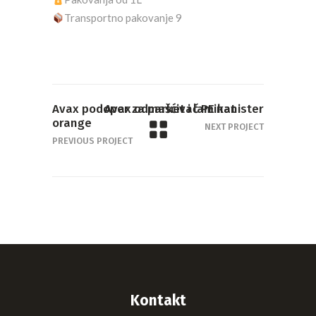
Transportno pakovanje 9
Avax podoper za parket i laminat
Avax odmašćivač PE kanister
orange
NEXT PROJECT
PREVIOUS PROJECT
Kontakt